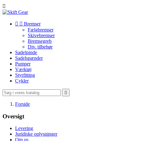



Bremser
Fælgbremser
Skivebremser
Bremsegreb
Div. tilbehør
Sadelpinde
Sadelspænder
Pumper
Værktøj
Styrfitting
Cykler

Forside
Oversigt
Levering
Juridiske oplysninger
Om os