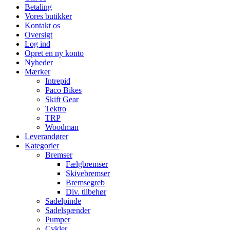
Betaling
Vores butikker
Kontakt os
Oversigt
Log ind
Opret en ny konto
Nyheder
Mærker
Intrepid
Paco Bikes
Skift Gear
Tektro
TRP
Woodman
Leverandører
Kategorier
Bremser
Fælgbremser
Skivebremser
Bremsegreb
Div. tilbehør
Sadelpinde
Sadelspænder
Pumper
Cykler