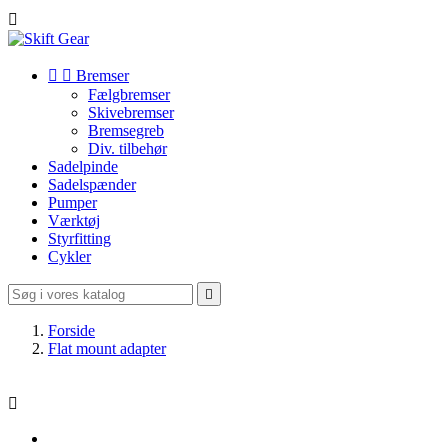



Bremser
Fælgbremser
Skivebremser
Bremsegreb
Div. tilbehør
Sadelpinde
Sadelspænder
Pumper
Værktøj
Styrfitting
Cykler

Forside
Flat mount adapter
