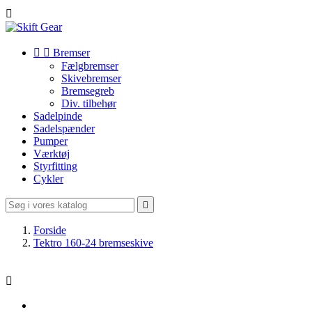



Bremser
Fælgbremser
Skivebremser
Bremsegreb
Div. tilbehør
Sadelpinde
Sadelspænder
Pumper
Værktøj
Styrfitting
Cykler

Forside
Tektro 160-24 bremseskive
