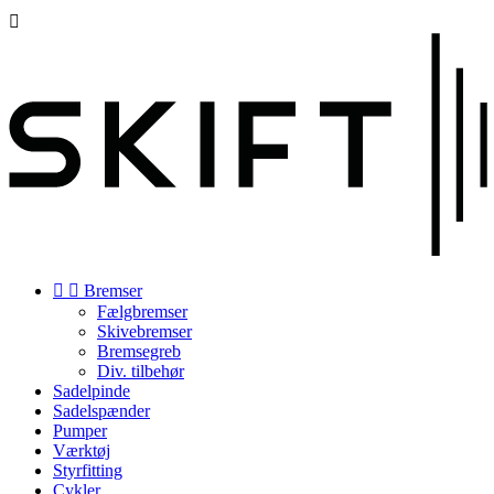



Bremser
Fælgbremser
Skivebremser
Bremsegreb
Div. tilbehør
Sadelpinde
Sadelspænder
Pumper
Værktøj
Styrfitting
Cykler