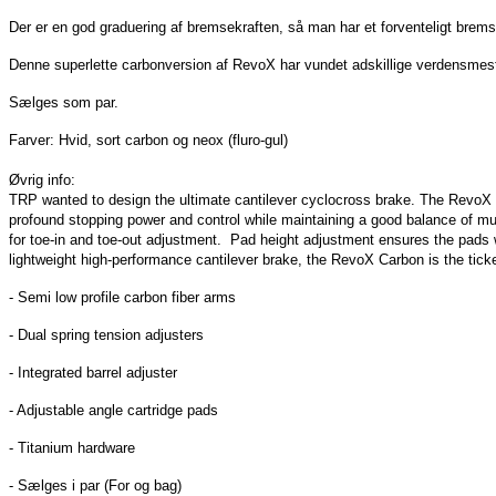
Der er en god graduering af bremsekraften, så man har et forventeligt bremse
Denne superlette carbonversion af RevoX har vundet adskillige verdensmest
Sælges som par.
Farver: Hvid, sort carbon og neox (fluro-gul)
Øvrig info:
TRP wanted to design the ultimate cantilever cyclocross brake. The RevoX is 
profound stopping power and control while maintaining a good balance of mud
for toe-in and toe-out adjustment.
Pad height adjustment ensures the pads wi
lightweight high-performance cantilever brake, the RevoX Carbon is the ticke
- Semi low profile carbon fiber arms
- Dual spring tension adjusters
- Integrated barrel adjuster
- Adjustable angle cartridge pads
- Titanium hardware
- Sælges i par (For og bag)