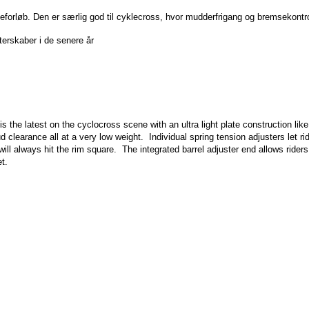
forløb. Den er særlig god til cyklecross, hvor mudderfrigang og bremsekontrol
erskaber i de senere år
the latest on the cyclocross scene with an ultra light plate construction lik
 clearance all at a very low weight.
Individual spring tension adjusters let r
ll always hit the rim square.
The integrated barrel adjuster end allows riders
t.